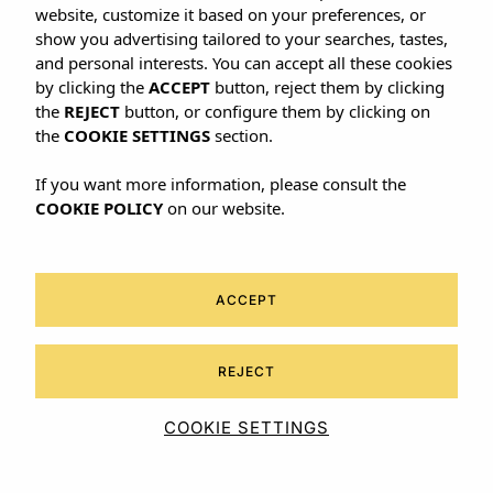
S
website, customize it based on your preferences, or
welkome plek, waar het comfort en de zon
show you advertising tailored to your searches, tastes,
van
Ibiza
het hele complex verwarmen. Onze
and personal interests. You can accept all these cookies
oase van rust is ideaal voor degenen die
by clicking the
ACCEPT
button, reject them by clicking
willen genieten van de natuur, vitamine ‘zon’
the
REJECT
button, or configure them by clicking on
zonder de andere charmante kanten die
Ibiza
the
COOKIE SETTINGS
section.
biedt uit het oog te verliezen.
S’Argamassa
If you want more information, please consult the
Villas is een luxe ervaring van de essentiële
COOKIE POLICY
on our website.
kanten van het leven.
ACCEPT
REJECT
COOKIE SETTINGS