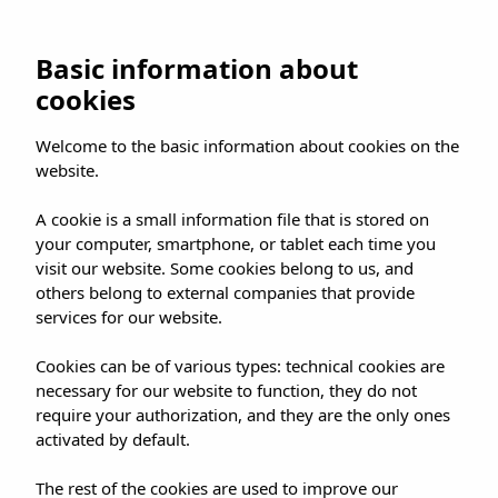
Basic information about
cookies
Welcome to the basic information about cookies on the
website.
Villadiensten
A cookie is a small information file that is stored on
your computer, smartphone, or tablet each time you
visit our website. Some cookies belong to us, and
others belong to external companies that provide
services for our website.
Cookies can be of various types: technical cookies are
Diensten
G
necessary for our website to function, they do not
require your authorization, and they are the only ones
Onze voorstel voor uw vakantie gaat verder
activated by default.
f
als de standaard en gebruikelijke
The rest of the cookies are used to improve our
voorzieningen. Wij bieden u een warme en