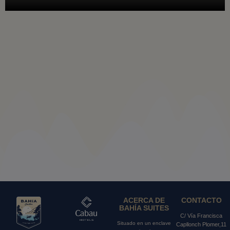
ACERCA DE
CONTACTO
BAHÍA SUITES
C/ Vía Francisca
Situado en un enclave
Capllonch Plomer,11