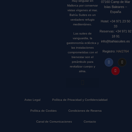
muy singular en
07160 Camp de Mar
Mallorca por conservar
Islas Baleares –
vistas vírgenes al mar,
España
Bahía Suites es un
verdadero refugio
Hotel: +34 971 23 50
mediterráneo.
33
Reservas: +34 971 92
Las suites de
18 91
vanguardia, la
info@bahiasuites.es
gastronomía ecléctica y
las instalaciones
Registro:
HA/2764
comprometidas con el
bienestar son el
preámbulo para
revitalizar cuerpo y
alma.
Hoteles de lujo en Mallorca
Aviso Legal
Política de Privacidad y Confidencialidad
Política de Cookies
Condiciones de Reserva
Canal de Comunicaciones
Contacto