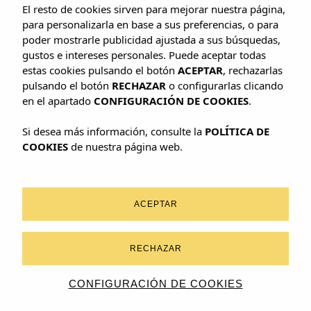
El resto de cookies sirven para mejorar nuestra página,
para personalizarla en base a sus preferencias, o para
poder mostrarle publicidad ajustada a sus búsquedas,
gustos e intereses personales. Puede aceptar todas
estas cookies pulsando el botón
ACEPTAR
, rechazarlas
pulsando el botón
RECHAZAR
o configurarlas clicando
en el apartado
CONFIGURACIÓN DE COOKIES
.
Si desea más información, consulte la
POLÍTICA DE
Descripción
COOKIES
de nuestra página web.
Con 45m2 de puro confort, las Suites Mediterrània de Bahía
Suites Camp de Mar destacan por sus impresionantes vistas
al mar y a la piscina, diseñadas para regalarte una
ACEPTAR
experiencia única de relax y sofisticación. Cada suite
combina amplitud y luminosidad, con espacios pensados
RECHAZAR
para que te sientas como en casa.
Disfruta de una estancia que fusiona diseño mediterráneo
CONFIGURACIÓN DE COOKIES
con todas las comodidades modernas, rodeado del entorno