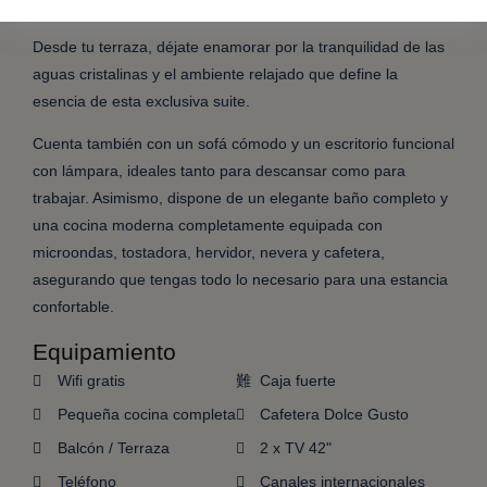
privilegiado de Camp de Mar.
Desde tu terraza, déjate enamorar por la tranquilidad de las
aguas cristalinas y el ambiente relajado que define la
esencia de esta exclusiva suite.
Cuenta también con un sofá cómodo y un escritorio funcional
con lámpara, ideales tanto para descansar como para
trabajar. Asimismo, dispone de un elegante baño completo y
una cocina moderna completamente equipada con
microondas, tostadora, hervidor, nevera y cafetera,
asegurando que tengas todo lo necesario para una estancia
confortable.
Equipamiento
Wifi gratis
Caja fuerte
Pequeña cocina completa
Cafetera Dolce Gusto
Balcón / Terraza
2 x TV 42"
Teléfono
Canales internacionales