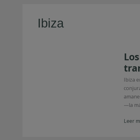
Ibiza
Los
Los
secret
mejor
tra
guard
Ibiza 
de
conjur
Ibiza:
amanec
Lugar
—la má
tranqu
para
Leer m
escapa
del