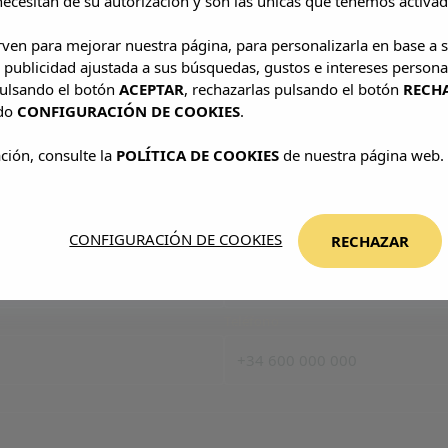
ecesitan de su autorización y son las únicas que tenemos activad
irven para mejorar nuestra página, para personalizarla en base a s
 publicidad ajustada a sus búsquedas, gustos e intereses persona
pulsando el botón
ACEPTAR
, rechazarlas pulsando el botón
RECH
ado
CONFIGURACIÓN DE COOKIES
.
ción, consulte la
POLÍTICA DE COOKIES
de nuestra página web.
CONFIGURACIÓN DE COOKIES
RECHAZAR
Apellidos
Teléfono