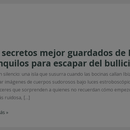
 secretos mejor guardados de 
os
nquilos para escapar del bullic
ados
en silencio: una isla que susurra cuando las bocinas callan 
ar imágenes de cuerpos sudorosos bajo luces estroboscópic
eres que sorprenden a quienes no recuerdan cómo empezó l
es
s ruidosa, […]
ilos
ás »
r