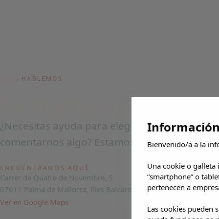
bullicio
HABLEMOS
Contacta con nosotr
Información
¿Necesitas ayuda para elegir hotel o quieres
comentarnos algo? Estamos al otro lado.
Bienvenido/a a la inf
Una cookie o galleta
ENCUÉNTRANOS AQUÍ
“smartphone” o table
Carrer de Quatre de Novembre, 5
pertenecen a empresa
07011 Palma de Mallorca, Illes Balears
Ver en Google Maps
Las cookies pueden se