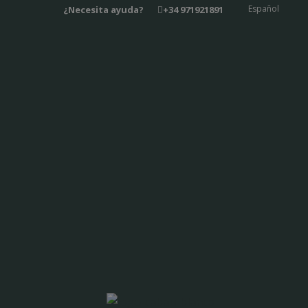
Ir
Español
¿Necesita ayuda?
+34 971921891
al
contenido