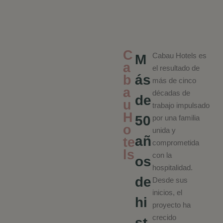
C
Cabau Hotels es
M
a
el resultado de
ás
b
más de cinco
a
décadas de
de
u
trabajo impulsado
H
50
por una familia
o
unida y
añ
te
comprometida
ls
con la
os
hospitalidad.
de
Desde sus
inicios, el
hi
proyecto ha
crecido
st