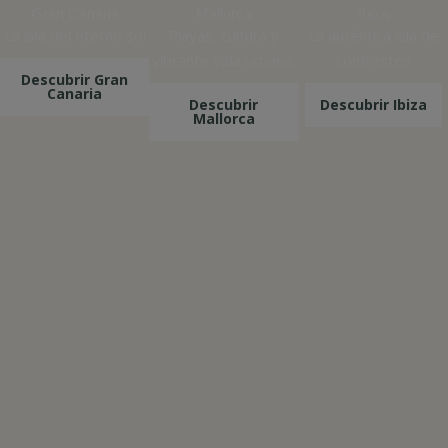
Gran Canaria
Mallorca
Ibiza
La isla del eterno sol
Playas, cultura y
La auténtica isla de
vibrante vida urbana.
contrastes
Descubrir Gran
Canaria
Descubrir
Descubrir Ibiza
Mallorca