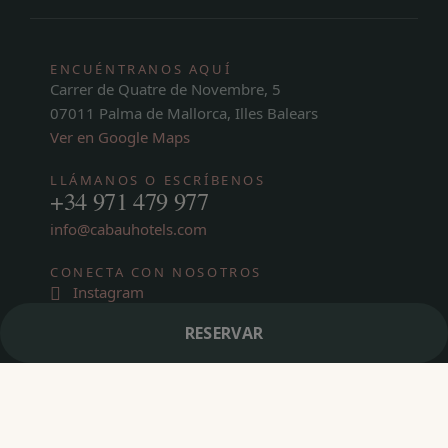
ENCUÉNTRANOS AQUÍ
Carrer de Quatre de Novembre, 5
07011 Palma de Mallorca, Illes Balears
Ver en Google Maps
LLÁMANOS O ESCRÍBENOS
+34 971 479 977
info@cabauhotels.com
CONECTA CON NOSOTROS
Instagram
RESERVAR
Escríbenos
Nombre