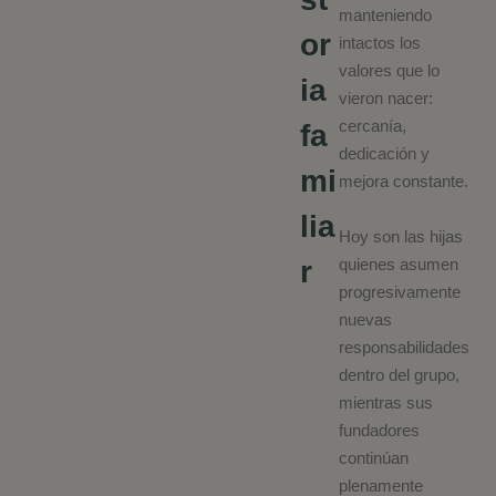
manteniendo
or
intactos los
valores que lo
ia
vieron nacer:
cercanía,
fa
dedicación y
mi
mejora constante.
lia
Hoy son las hijas
r
quienes asumen
progresivamente
nuevas
responsabilidades
dentro del grupo,
mientras sus
fundadores
continúan
plenamente