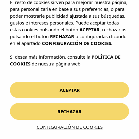
El resto de cookies sirven para mejorar nuestra página,
tres destinos increíbles que no te puedes
para personalizarla en base a sus preferencias, o para
perder.
poder mostrarle publicidad ajustada a sus búsquedas,
gustos e intereses personales. Puede aceptar todas
estas cookies pulsando el botón
ACEPTAR
, rechazarlas
pulsando el botón
RECHAZAR
o configurarlas clicando
en el apartado
CONFIGURACIÓN DE COOKIES
.
Si desea más información, consulte la
POLÍTICA DE
Mallorca
COOKIES
de nuestra página web.
Mallorca es la isla
Ibiza
Gran Canaria
más grande del
archipiélago de las
Ibiza, situada en el
Gran Canaria, situada
ACEPTAR
Islas Baleares y es
mar Mediterráneo,
en el Océano
conocida por sus
conocida por su
Atlántico, parte del
más de 300 playas y
vibrante vida
archipiélago de las
RECHAZAR
calas repartidas por
nocturna y sus fiestas
Islas Canarias.
sus más de 550
en la playa. Además,
Conocida por sus
kilómetros de costa.
CONFIGURACIÓN DE COOKIES
cuenta con hermosas
playas de arena
Prepárate para una
playas y calas de
dorada, paisajes