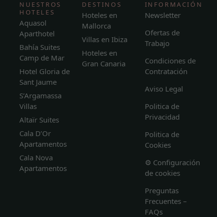
NUESTROS
DESTINOS
INFORMACIÓN
HOTELES
Hoteles en
Newsletter
Aquasol
Mallorca
Ofertas de
Aparthotel
Villas en Ibiza
Trabajo
Bahía Suites
Hoteles en
Camp de Mar
Condiciones de
Gran Canaria
Hotel Gloria de
Contratación
Sant Jaume
Aviso Legal
S’Argamassa
Villas
Politica de
Privacidad
Altaïr Suites
Cala D’Or
Politica de
Apartamentos
Cookies
Cala Nova
⚙️ Configuración
Apartamentos
de cookies
Preguntas
Frecuentes –
FAQs