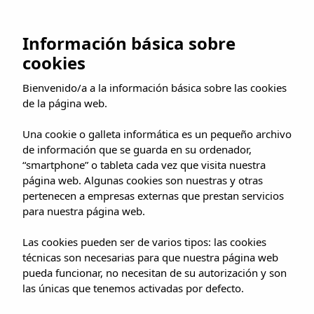
Ir
al
RESERVAR AHORA
Información básica sobre
contenido
Destinos
cookies
Descubre las maravillas de
Bienvenido/a a la información básica sobre las cookies
de la página web.
las Islas Baleares y Canarias
Una cookie o galleta informática es un pequeño archivo
de información que se guarda en su ordenador,
“smartphone” o tableta cada vez que visita nuestra
página web. Algunas cookies son nuestras y otras
pertenecen a empresas externas que prestan servicios
para nuestra página web.
Las cookies pueden ser de varios tipos: las cookies
técnicas son necesarias para que nuestra página web
pueda funcionar, no necesitan de su autorización y son
las únicas que tenemos activadas por defecto.
Descubre Mallorca, Ibiza y Gran Canaria,