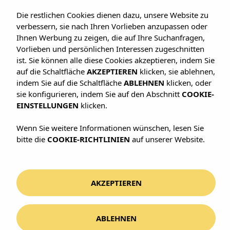
Die restlichen Cookies dienen dazu, unsere Website zu
verbessern, sie nach Ihren Vorlieben anzupassen oder
Ihnen Werbung zu zeigen, die auf Ihre Suchanfragen,
Vorlieben und persönlichen Interessen zugeschnitten
ist. Sie können alle diese Cookies akzeptieren, indem Sie
auf die Schaltfläche
AKZEPTIEREN
klicken, sie ablehnen,
indem Sie auf die Schaltfläche
ABLEHNEN
klicken, oder
sie konfigurieren, indem Sie auf den Abschnitt
COOKIE-
KANARISCHE INSELN · SPANIEN
EINSTELLUNGEN
klicken.
Gran Canaria
Wenn Sie weitere Informationen wünschen, lesen Sie
bitte die
COOKIE-RICHTLINIEN
auf unserer Website.
AKZEPTIEREN
Ein Kontinent im Kleinen. Und drei
Arten, darin zu wohnen.
WO ÜBERNACHTEN
ABLEHNEN