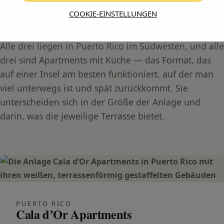
Unsere Apartments auf Gran
COOKIE-EINSTELLUNGEN
Canaria
Alle drei liegen in Puerto Rico im Südwesten, und alle
drei sind Apartments mit Küche — das Format, das
auf einer Insel am besten funktioniert, auf der man
viel unterwegs ist und spät zurückkommt. Sie
unterscheiden sich in der Größe der Anlage und
darin, was die jeweilige Terrasse bietet.
PUERTO RICO
Cala d’Or Apartments