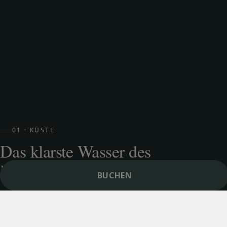
01 · KÜSTE
Das klarste Wasser des
Mittelmeers
BUCHEN
Das ist keine Redewendung: Die Klarheit des Wassers
rund um die Pityusen geht auf die Posidonia-Wiesen
in der Meerenge zwischen Ibiza und Formentera