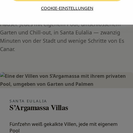
Unsere Villen auf Ibiza
COOKIE-EINSTELLUNGEN
Auf Ibiza haben wir kein Hotel: Wir haben fünfzehn
Häuser. Jedes mit eigenem Pool, umschlossenem
Garten und Chill-out, in Santa Eulalia — zwanzig
Minuten von der Stadt und wenige Schritte von Es
Canar.
SANTA EULALIA
S’Argamassa Villas
Fünfzehn weiß gekalkte Villen, jede mit eigenem
Pool