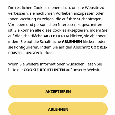
Die restlichen Cookies dienen dazu, unsere Website zu
verbessern, sie nach Ihren Vorlieben anzupassen oder
Ihnen Werbung zu zeigen, die auf Ihre Suchanfragen,
Vorlieben und persönlichen Interessen zugeschnitten
ist. Sie können alle diese Cookies akzeptieren, indem Sie
auf die Schaltfläche
AKZEPTIEREN
klicken, sie ablehnen,
indem Sie auf die Schaltfläche
ABLEHNEN
klicken, oder
sie konfigurieren, indem Sie auf den Abschnitt
COOKIE-
BALEAREN · SPANIEN
EINSTELLUNGEN
klicken.
Ibiza
Wenn Sie weitere Informationen wünschen, lesen Sie
bitte die
COOKIE-RICHTLINIEN
auf unserer Website.
AKZEPTIEREN
Mehr als eine Insel. Ein ganzes Haus für
die Ihren.
WO ÜBERNACHTEN
ABLEHNEN