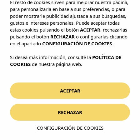
El resto de cookies sirven para mejorar nuestra página,
para personalizarla en base a sus preferencias, o para
poder mostrarle publicidad ajustada a sus búsquedas,
gustos e intereses personales. Puede aceptar todas
estas cookies pulsando el botón
ACEPTAR
, rechazarlas
pulsando el botón
RECHAZAR
o configurarlas clicando
HABLEMOS
en el apartado
CONFIGURACIÓN DE COOKIES
.
Contacta con nosotros
Si desea más información, consulte la
POLÍTICA DE
¿Necesitas ayuda para elegir hotel o quieres
COOKIES
de nuestra página web.
comentarnos algo? Estamos al otro lado.
ACEPTAR
ENCUÉNTRANOS AQUÍ
Carrer de Quatre de Novembre, 5
RECHAZAR
07011 Palma de Mallorca, Illes Balears
Ver en Google Maps
CONFIGURACIÓN DE COOKIES
LLÁMANOS O ESCRÍBENOS