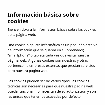
Ir
al
RESERVAR AHORA
Información básica sobre
contenido
cookies
Buscar
por:
Bienvenido/a a la información básica sobre las cookies
de la página web.
Artículos
Una cookie o galleta informática es un pequeño archivo
de información que se guarda en su ordenador,
“smartphone” o tableta cada vez que visita nuestra
página web. Algunas cookies son nuestras y otras
pertenecen a empresas externas que prestan servicios
Parece que no hemos podido encontrar lo que estás
para nuestra página web.
buscando. Quizá pueda ayudarte una búsqueda.
Las cookies pueden ser de varios tipos: las cookies
técnicas son necesarias para que nuestra página web
pueda funcionar, no necesitan de su autorización y son
las únicas que tenemos activadas por defecto.