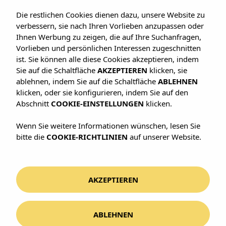
Die restlichen Cookies dienen dazu, unsere Website zu
verbessern, sie nach Ihren Vorlieben anzupassen oder
Ihnen Werbung zu zeigen, die auf Ihre Suchanfragen,
Vorlieben und persönlichen Interessen zugeschnitten
ist. Sie können alle diese Cookies akzeptieren, indem
SPRECHEN WIR
Sie auf die Schaltfläche
AKZEPTIEREN
klicken, sie
Kontaktieren Sie uns
ablehnen, indem Sie auf die Schaltfläche
ABLEHNEN
klicken, oder sie konfigurieren, indem Sie auf den
Brauchen Sie Hilfe bei der Hotelwahl oder
Abschnitt
COOKIE-EINSTELLUNGEN
klicken.
möchten Sie uns etwas mitteilen? Wir sind für
Wenn Sie weitere Informationen wünschen, lesen Sie
Sie da.
bitte die
COOKIE-RICHTLINIEN
auf unserer Website.
HIER FINDEN SIE UNS
AKZEPTIEREN
Carrer de Quatre de Novembre, 5
07011 Palma de Mallorca, Illes Balears
Auf Google Maps ansehen
ABLEHNEN