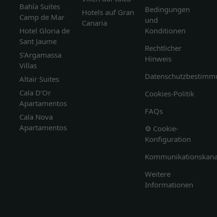
Bahía Suites
Bedingungen
Hotels auf Gran
Camp de Mar
und
Canaria
Hotel Gloria de
Konditionen
Sant Jaume
Rechtlicher
S’Argamassa
Hinweis
Villas
Datenschutzbestimm
Altaïr Suites
Cala D’Or
Cookies-Politik
Apartamentos
FAQs
Cala Nova
Apartamentos
⚙️ Cookie-
Konfiguration
Kommunikationskana
Weitere
Informationen