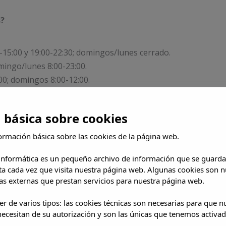
s?
15:00 y 19:00-22:30; domingos/lunes cerrado.
mingo/lunes 8:00-23:00.
00; domingos 8:00-12:00.
 básica sobre cookies
ecto jueves a sábado por la noche.
ormación básica sobre las cookies de la página web.
 informática es un pequeño archivo de información que se guarda
asta las 12 h. Guarda equipaje gratuito antes/después.
ta cada vez que visita nuestra página web. Algunas cookies son n
s externas que prestan servicios para nuestra página web.
y?
r de varios tipos: las cookies técnicas son necesarias para que 
ecesitan de su autorización y son las únicas que tenemos activad
a internacional, Room Service 24h.