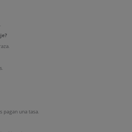
.
je?
raza.
s.
os pagan una tasa.