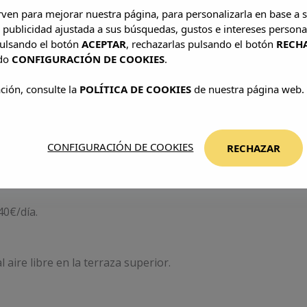
irven para mejorar nuestra página, para personalizarla en base a s
 publicidad ajustada a sus búsquedas, gustos e intereses persona
as, cafés, tés y pastelería. Lunes a sábado 8:00-11:00, doming
pulsando el botón
ACEPTAR
, rechazarlas pulsando el botón
RECH
ado
CONFIGURACIÓN DE COOKIES
.
ción, consulte la
POLÍTICA DE COOKIES
de nuestra página web.
e mascotas en Palma.
es?
CONFIGURACIÓN DE COOKIES
RECHAZAR
p). Prohibido fumar en zonas comunes cubiertas y habitacion
40€/día.
l aire libre en la terraza superior.