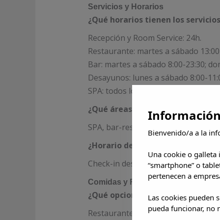
Servicios y Horarios
¿Qué horarios tienen los servicio
Recepción y Room Service: 24h.
Restaurante: martes a sábado 13:00-
Bar: martes a sábado 8:00-23:30; do
Desayunos: lunes a sábado 8:00-11:
SPA: todos los días 8:00-20:00.
¿Qué áreas recreativas hay?
Información
SPA, bar-restaurante, música en dir
Bienvenido/a a la inf
¿Horario de check-in/check-out?
Una cookie o galleta
Check-in desde las 15 h, check-out h
“smartphone” o table
pertenecen a empresa
Comidas y Restauración
¿Qué opciones gastronómicas ha
Las cookies pueden se
pueda funcionar, no n
Restaurante el Patio de Gloria, cart