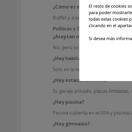
El resto de cookies s
¿Cómo es el desayuno?
para poder mostrarle
Buffet y a la carta, variedad de frut
todas estas cookies 
clicando en el apart
Políticas y Servicios Especiales
¿Aceptan mascotas?
Si desea más informa
No, pero se recomiendan tiendas d
¿Hay habitaciones para fumador
Solo en la terraza superior (roofto
¿Hay estacionamiento?
Sí, garaje privado, plazas limitadas, 
¿Hay piscina?
Piscina cubierta en el SPA y piscina a
¿Hay gimnasio?