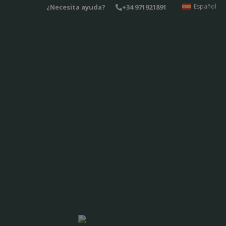
Ir
Español
¿Necesita ayuda?
+34 971921891
al
contenido